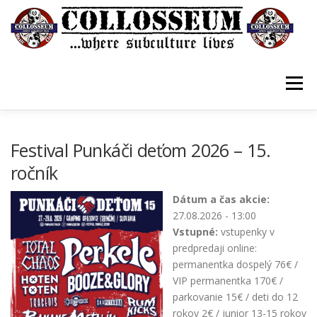
Prejsť
na
obsah
Menu
VSTUPENKY/TICKETS
DOMOV
O KLUBE
Festival Punkáči deťom 2026 – 15.
ročník
KONTAKTY
GUESTBOOK
GALÉRIA
Dátum a čas akcie:
27.08.2026 - 13:00
Vstupné:
vstupenky v
predpredaji online:
permanentka dospelý 76€ /
VIP permanentka 170€ /
parkovanie 15€ / deti do 12
rokov 2€ / junior 13-15 rokov