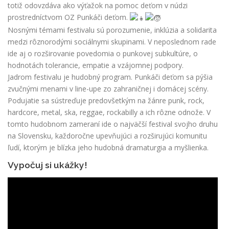
totiž odovzdáva ako výťažok na pomoc deťom v núdzi
prostredníctvom OZ Punkáči deťom.
Nosnými témami festivalu sú porozumenie, inklúzia a solidarita
medzi rôznorodými sociálnymi skupinami. V neposlednom rade
ide aj o rozširovanie povedomia o punkovej subkultúre, o
hodnotách tolerancie, empatie a vzájomnej podpory.
Jadrom festivalu je hudobný program. Punkáči deťom sa pýšia
zvučnými menami v line-upe zo zahraničnej i domácej scény.
Podujatie sa sústreďuje predovšetkým na žánre punk, rock,
hardcore, metal, ska, reggae, rockabilly a ich rôzne odnože. V
tomto hudobnom zameraní ide o najväčší festival svojho druhu
na Slovensku, každoročne upevňujúci a rozširujúci komunitu
ľudí, ktorým je blízka jeho hudobná dramaturgia a myšlienka.
Vypočuj si ukážky!