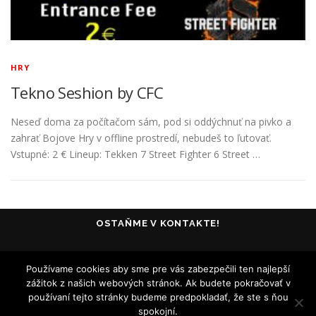
HRY
Tekno Seshion by CFC
Neseď doma za počítačom sám, pod si oddýchnuť na pivko a
zahrať Bojove Hry v offline prostredí, nebudeš to ľutovať.
Vstupné: 2 € Lineup: Tekken 7 Street Fighter 6 Street …
OSTAŇME V KONTAKTE!
Používame cookies aby sme pre vás zabezpečili ten najlepší
zážitok z našich webových stránok. Ak budete pokračovať v
používaní tejto stránky budeme predpokladať, že ste s ňou
spokojní.