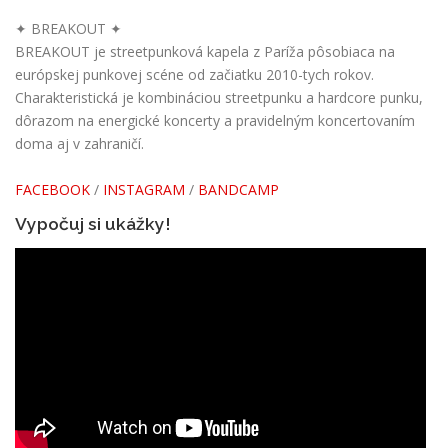
✦ BREAKOUT ✦
BREAKOUT je streetpunková kapela z Paríža pôsobiaca na
európskej punkovej scéne od začiatku 2010-tych rokov.
Charakteristická je kombináciou streetpunku a hardcore punku,
dôrazom na energické koncerty a pravidelným koncertovaním
doma aj v zahraničí.
FACEBOOK
/
INSTAGRAM
/
BANDCAMP
Vypočuj si ukážky!