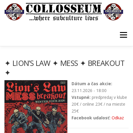
Prejsť
na
obsah
Menu
VSTUPENKY/TICKETS
DOMOV
O KLUBE
✦ LION’S LAW ✦ MESS ✦ BREAKOUT
✦
KONTAKTY
GUESTBOOK
GALÉRIA
Dátum a čas akcie:
23.11.2026 - 18:00
Vstupné:
predpredaj v klube
20€ / online 23€ / na mieste
25€
Facebook udalosť:
Odkaz