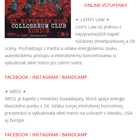
ONLINE VSTUPENKY
✦ LION’S LAW ✦
Lion’s Law sú jednou z
najvýraznejších kapiel
súčasnej streetpunkovej a Oi!
scény. Pochádzajú z Paríža a vďaka energickému zvuku,
autentickému prístupu a intenzívnemu koncertovaniu si
vybudovali silné meno po celom svete.
FACEBOOK
/
INSTAGRAM
/
BANDCAMP
✦ MESS ✦
MESS je kapela z mexickej Guadalajary, ktorá spája energiu
klasického punku s Oi!. Vďaka svojej intenzívnej koncertnej
prezentácii si vybudovala silné meno na scénach v Mexiku, USA
aj Európe.
FACEBOOK
/
INSTAGRAM
/
BANDCAMP