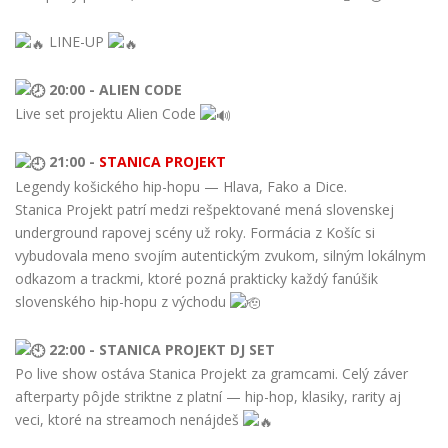
LINE-UP
20:00 - ALIEN CODE
Live set projektu Alien Code
21:00 -
STANICA PROJEKT
Legendy košického hip-hopu — Hlava, Fako a Dice.
Stanica Projekt patrí medzi rešpektované mená slovenskej
underground rapovej scény už roky. Formácia z Košíc si
vybudovala meno svojím autentickým zvukom, silným lokálnym
odkazom a trackmi, ktoré pozná prakticky každý fanúšik
slovenského hip-hopu z východu
22:00 - STANICA PROJEKT DJ SET
Po live show ostáva Stanica Projekt za gramcami. Celý záver
afterparty pôjde striktne z platní — hip-hop, klasiky, rarity aj
veci, ktoré na streamoch nenájdeš