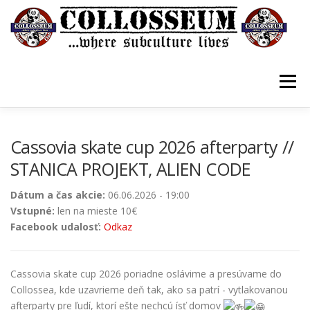
Prejsť
na
obsah
Menu
VSTUPENKY/TICKETS
DOMOV
O KLUBE
Cassovia skate cup 2026 afterparty //
STANICA PROJEKT, ALIEN CODE
KONTAKTY
GUESTBOOK
GALÉRIA
Dátum a čas akcie:
06.06.2026 - 19:00
Vstupné:
len na mieste 10€
Facebook udalosť:
Odkaz
Cassovia skate cup 2026 poriadne oslávime a presúvame do
Collossea, kde uzavrieme deň tak, ako sa patrí - vytlakovanou
afterparty pre ľudí, ktorí ešte nechcú ísť domov