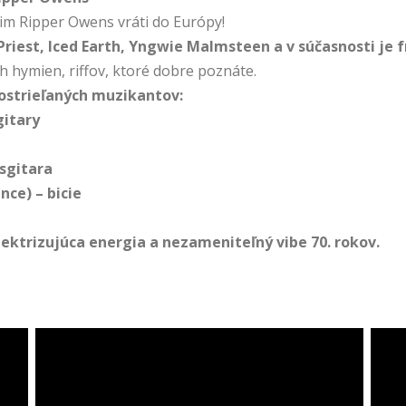
im Ripper Owens vráti do Európy!
 Priest, Iced Earth, Yngwie Malmsteen a v súčasnosti je 
 hymien, riffov, ktoré dobre poznáte.
ostrieľaných muzikantov:
gitary
asgitara
nce) – bicie
elektrizujúca energia a nezameniteľný vibe 70. rokov.