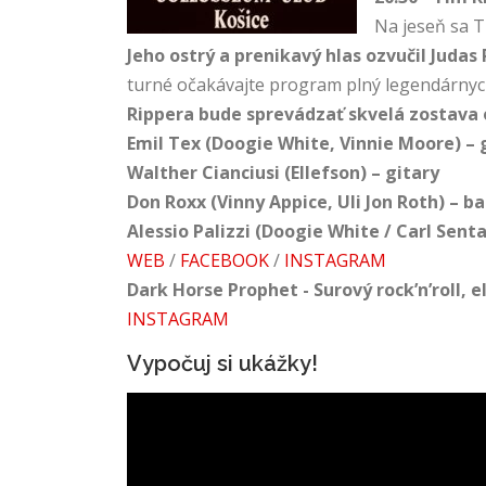
Na jeseň sa T
Jeho ostrý a prenikavý hlas ozvučil Judas
turné očakávajte program plný legendárnych
Rippera bude sprevádzať skvelá zostava 
Emil Tex (Doogie White, Vinnie Moore) – 
Walther Cianciusi (Ellefson) – gitary
Don Roxx (Vinny Appice, Uli Jon Roth) – b
Alessio Palizzi (Doogie White / Carl Senta
WEB
/
FACEBOOK
/
INSTAGRAM
Dark Horse Prophet - Surový rock’n’roll, 
INSTAGRAM
Vypočuj si ukážky!