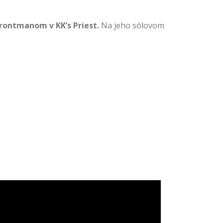
frontmanom v KK’s Priest.
Na jeho sólovom