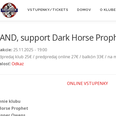
VSTUPENKY/TICKETS
DOMOV
O KLUBE
AND, support Dark Horse Prop
akcie:
25.11.2025 - 19:00
dpredaj klub 25€ / predpredaj online 27€ / balkón 33€ / na 
alosť:
Odkaz
ONLINE VSTUPENKY
enie klubu
 Horse Prophet
Ripper Owens