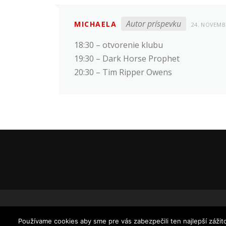
Autor príspevku
MICHAELA
24. NOVEMB
18:30 – otvorenie klubu
19:30 – Dark Horse Prophet
20:30 – Tim Ripper Owens
Používame cookies aby sme pre vás zabezpečili ten najlepší záži