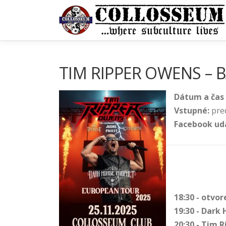
Prejsť
na
obsah
TIM RIPPER OWENS – B
Dátum a čas 
Vstupné:
pre
Facebook ud
18:30 - otvor
19:30 - Dark
20:30 - Tim 