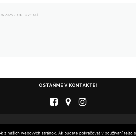
RA 2025
ODPOVEDAŤ
OSTAŇME V KONTAKTE!
Všetky práva vyhradené - Collosseum Club Košice - 2005-2020
tok z našich webových stránok. Ak budete pokračovať v používaní tejto 