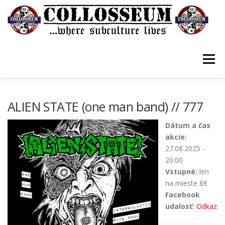
Prejsť
na
obsah
Menu
VSTUPENKY/TICKETS
DOMOV
O KLUBE
ALIEN STATE (one man band) // 777
Dátum a čas
KONTAKTY
GUESTBOOK
GALÉRIA
akcie:
27.08.2025 -
20:00
Vstupné:
len
na mieste 8€
Facebook
udalosť:
Odkaz