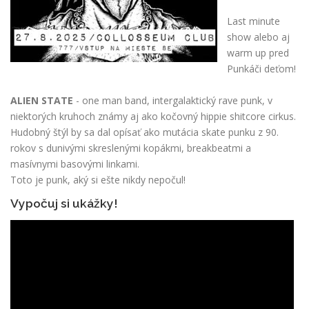
Last minute
show alebo aj
warm up pred
Punkáči deťom!
ALIEN STATE
- one man band, intergalaktický rave punk, v
niektorých kruhoch známy aj ako kočovný hippie shitcore cirkus.
Hudobný štýl by sa dal opísať ako mutácia skate punku z 90.
rokov s dunivými skreslenými kopákmi, breakbeatmi a
masívnymi basovými linkami.
Toto je punk, aký si ešte nikdy nepočul!
Vypočuj si ukážky!