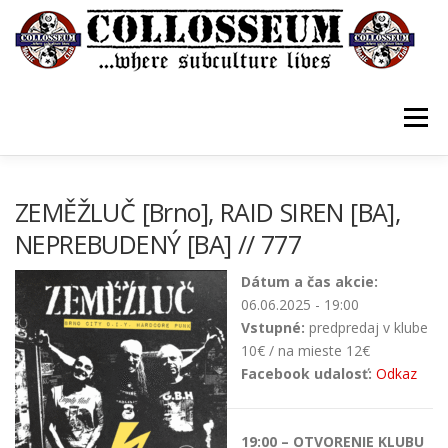
Prejsť
na
obsah
Menu
VSTUPENKY/TICKETS
DOMOV
O KLUBE
ZEMĚŽLUČ [Brno], RAID SIREN [BA],
NEPREBUDENÝ [BA] // 777
KONTAKTY
GUESTBOOK
GALÉRIA
Dátum a čas akcie:
06.06.2025 - 19:00
Vstupné:
predpredaj v klube
10€ / na mieste 12€
Facebook udalosť:
Odkaz
19:00 – OTVORENIE KLUBU