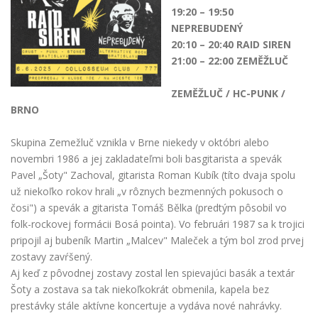
19:20 – 19:50
NEPREBUDENÝ
20:10 – 20:40 RAID SIREN
21:00 – 22:00 ZEMĚŽLUČ
ZEMĚŽLUČ / HC-PUNK /
BRNO
Skupina Zemežluč vznikla v Brne niekedy v októbri alebo
novembri 1986 a jej zakladateľmi boli basgitarista a spevák
Pavel „Šoty" Zachoval, gitarista Roman Kubík (títo dvaja spolu
už niekoľko rokov hrali „v rôznych bezmenných pokusoch o
čosi") a spevák a gitarista Tomáš Bělka (predtým pôsobil vo
folk-rockovej formácii Bosá pointa). Vo februári 1987 sa k trojici
pripojil aj bubeník Martin „Malcev" Maleček a tým bol zrod prvej
zostavy zavŕšený.
Aj keď z pôvodnej zostavy zostal len spievajúci basák a textár
Šoty a zostava sa tak niekoľkokrát obmenila, kapela bez
prestávky stále aktívne koncertuje a vydáva nové nahrávky.