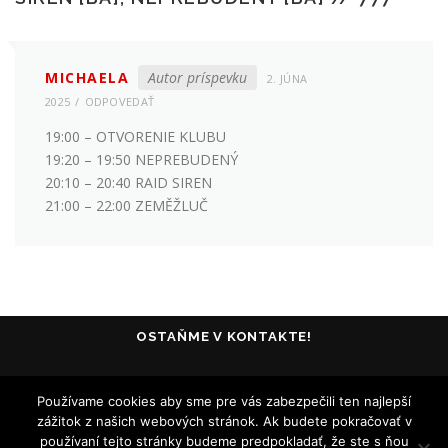
MICHAELA
Autor príspevku
2. JÚNA
2025
ODPOVEDAŤ
19:00 – OTVORENIE KLUBU
19:20 – 19:50 NEPREBUDENÝ
20:10 – 20:40 RAID SIREN
21:00 – 22:00 ZEMĚŽLUČ
OSTAŇME V KONTAKTE!
Používame cookies aby sme pre vás zabezpečili ten najlepší
zážitok z našich webových stránok. Ak budete pokračovať v
používaní tejto stránky budeme predpokladať, že ste s ňou