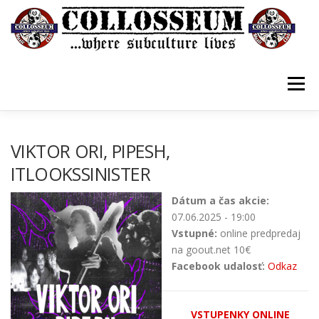
Prejsť
na
obsah
Menu
VSTUPENKY/TICKETS
DOMOV
O KLUBE
VIKTOR ORI, PIPESH,
ITLOOKSSINISTER
KONTAKTY
GUESTBOOK
GALÉRIA
Dátum a čas akcie:
07.06.2025 - 19:00
Vstupné:
online predpredaj
na goout.net 10€
Facebook udalosť:
Odkaz
VSTUPENKY ONLINE