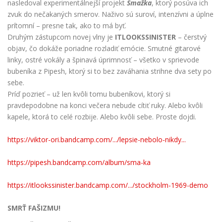
nasledoval experimentálnejší projekt
Smažka
, ktorý posúva ich
zvuk do nečakaných smerov. Naživo sú suroví, intenzívni a úplne
prítomní – presne tak, ako to má byť.
Druhým zástupcom novej vlny je
ITLOOKSSINISTER
– čerstvý
objav, čo dokáže poriadne rozladiť emócie. Smutné gitarové
linky, ostré vokály a špinavá úprimnosť – všetko v sprievode
bubeníka z Pipesh, ktorý si to bez zaváhania strihne dva sety po
sebe.
Príď pozrieť – už len kvôli tomu bubeníkovi, ktorý si
pravdepodobne na konci večera nebude cítiť ruky. Alebo kvôli
kapele, ktorá to celé rozbije. Alebo kvôli sebe. Proste dojdi.
https://viktor-ori.bandcamp.com/.../lepsie-nebolo-nikdy...
https://pipesh.bandcamp.com/album/sma-ka
https://itlookssinister.bandcamp.com/.../stockholm-1969-demo
SMRŤ FAŠIZMU!