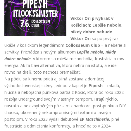
Viktor Ori prvýkrát v
Košiciach;
Lepšie nebolo,
nikdy dobre nebude
Viktor Ori
sa po prvý raz
ukáže v košickom legendárnom
Collosseum Club
– a neberie si
servítky. Prichádza s novým albumom
Lepšie nebolo, nikdy
dobre nebude
, v ktorom sa mieša melanchólia, frustrácia a raw
energia. Ak ťa baví alternatíva, ktorá nehrá na istotu, ale ide
rovno na dreň, toto nechceš premeškať.
Na pódiu sa k nemu pridá aj silná zostava z domácej
východoslovenskej scény. Jednou z kapiel je
Pipesh
– mladá,
hlučná a nebojácna punková partia z Košíc, ktorá od roku 2022
rozbíja underground svojím vlastným tempom. Hrajú rýchlo,
nasrato a bez zbytočných póz – mix hardcore, post-punku a DIY
chaosu, okorenený nekompromisnými textami a jasným
postojom. V roku 2023 vydali debutové
EP
Maschinerie
, plné
frustrácie a odmietania konformity, a hneď na to v 2024