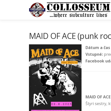
Prejsť
na
obsah
MAID OF ACE (punk roc
Dátum a čas 
Vstupné:
pre
Facebook ud
MAID OF ACE 
Štyri sestry, 