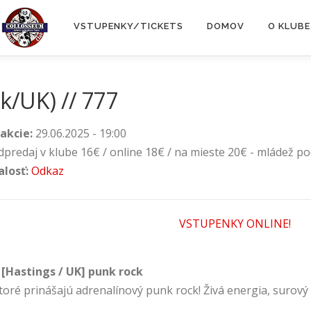
VSTUPENKY/TICKETS
DOMOV
O KLUBE
k/UK) // 777
akcie:
29.06.2025 - 19:00
dpredaj v klube 16€ / online 18€ / na mieste 20€ - mládež p
alosť:
Odkaz
VSTUPENKY ONLINE!
[Hastings / UK] punk rock
ktoré prinášajú adrenalínový punk rock! Živá energia, surový z