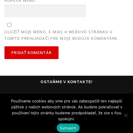
ADRESA WEBU
ULOŽIŤ MOJE MENO, E-MAIL A WEBOVÚ STRÁNKU V
TOMTO PREHLIADAČI PRE MOJE BUDÚCE KOMENTÁRE.
OSTAŇME V KONTAKTE!
Používame cookies aby sme pre vás zabezpečili ten najlepší
zážitok z našich webových stránok. Ak budete pokračovať v
používaní tejto stránky budeme predpokladať, že ste s ňou
spokojní.
Všetky práva vyhradené - Collosseum Club Košice - 2005-2020
Súhlasím