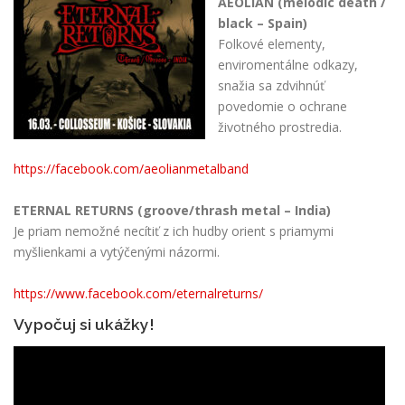
AEOLIAN (melodic death /
black – Spain)
Folkové elementy,
enviromentálne odkazy,
snažia sa zdvihnúť
povedomie o ochrane
životného prostredia.
https://facebook.com/aeolianmetalband
ETERNAL RETURNS (groove/thrash metal – India)
Je priam nemožné necítiť z ich hudby orient s priamymi
myšlienkami a vytýčenými názormi.
https://www.facebook.com/eternalreturns/
Vypočuj si ukážky!