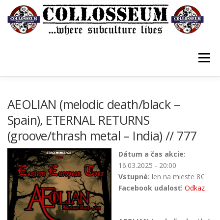
Prejsť
na
obsah
Menu
VSTUPENKY/TICKETS
DOMOV
O KLUBE
AEOLIAN (melodic death/black –
Spain), ETERNAL RETURNS
(groove/thrash metal – India) // 777
KONTAKTY
GUESTBOOK
GALÉRIA
Dátum a čas akcie:
16.03.2025 - 20:00
Vstupné:
len na mieste 8€
Facebook udalosť:
Odkaz