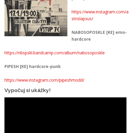
https://www.instagram.com/a
strislapsus/
NABOSOPOSKLE [KE] emo-
hardcore
https://nbspskl.bandcamp.com/album/nabosoposkle
PIPESH [KE] hardcore-punk
https://www.instagram.com/pipeshmodd/
Vypočuj si ukážky!