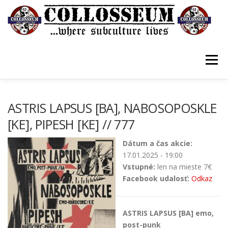
Prejsť
na
obsah
Menu
VSTUPENKY/TICKETS
DOMOV
O KLUBE
ASTRIS LAPSUS [BA], NABOSOPOSKLE
[KE], PIPESH [KE] // 777
KONTAKTY
GUESTBOOK
GALÉRIA
Dátum a čas akcie:
17.01.2025 - 19:00
Vstupné:
len na mieste 7€
Facebook udalosť:
Odkaz
ASTRIS LAPSUS [BA] emo,
post-punk