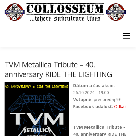
Prejsť
na
obsah
Menu
VSTUPENKY/TICKETS
DOMOV
O KLUBE
TVM Metallica Tribute – 40.
anniversary RIDE THE LIGHTING
KONTAKTY
GUESTBOOK
GALÉRIA
Dátum a čas akcie:
26.10.2024 - 19:00
Vstupné:
predpredaj 9€
Facebook udalosť:
Odkaz
TVM Metallica Tribute -
40. anniversary RIDE THE