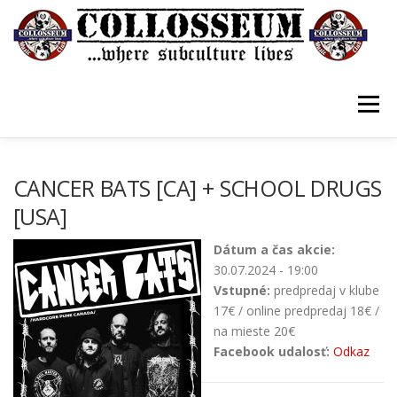
Prejsť
na
obsah
Menu
VSTUPENKY/TICKETS
DOMOV
O KLUBE
CANCER BATS [CA] + SCHOOL DRUGS
[USA]
KONTAKTY
GUESTBOOK
GALÉRIA
Dátum a čas akcie:
30.07.2024 - 19:00
Vstupné:
predpredaj v klube
17€ / online predpredaj 18€ /
na mieste 20€
Facebook udalosť:
Odkaz