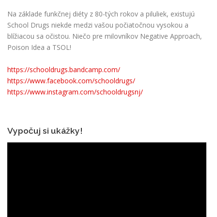
Na základe funkčnej diéty z 80-tých rokov a piluliek, existujú
School Drugs niekde medzi vašou počiatočnou vysokou a
blížiacou sa očistou. Niečo pre milovníkov Negative Approach,
Poison Idea a TSOL!
https://schooldrugs.bandcamp.com/
https://www.facebook.com/schooldrugs/
https://www.instagram.com/schooldrugsnj/
Vypočuj si ukážky!