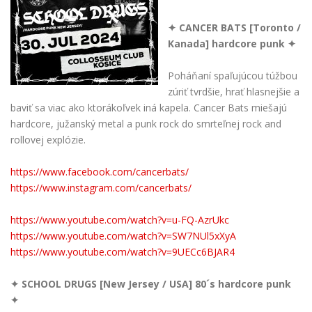
✦ CANCER BATS [Toronto /
Kanada] hardcore punk ✦
Poháňaní spaľujúcou túžbou
zúriť tvrdšie, hrať hlasnejšie a
baviť sa viac ako ktorákoľvek iná kapela. Cancer Bats miešajú
hardcore, južanský metal a punk rock do smrteľnej rock and
rollovej explózie.
https://www.facebook.com/cancerbats/
https://www.instagram.com/cancerbats/
https://www.youtube.com/watch?v=u-FQ-AzrUkc
https://www.youtube.com/watch?v=SW7NUl5xXyA
https://www.youtube.com/watch?v=9UECc6BJAR4
✦ SCHOOL DRUGS [New Jersey / USA] 80´s hardcore punk
✦