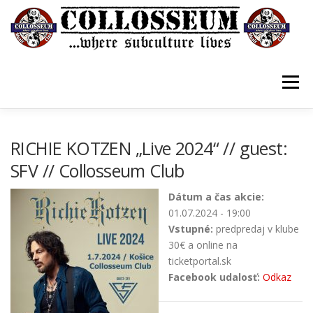
Prejsť
na
obsah
Menu
VSTUPENKY/TICKETS
DOMOV
O KLUBE
RICHIE KOTZEN „Live 2024“ // guest:
SFV // Collosseum Club
KONTAKTY
GUESTBOOK
GALÉRIA
Dátum a čas akcie:
01.07.2024 - 19:00
Vstupné:
predpredaj v klube
30€ a online na
ticketportal.sk
Facebook udalosť:
Odkaz