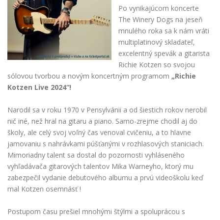
Po vynikajúcom koncerte
The Winery Dogs na jeseň
mnulého roka sa k nám vráti
multiplatinový skladateľ,
excelentný spevák a gitarista
Richie Kotzen so svojou
sólovou tvorbou a novým koncertným programom
„Richie
Kotzen Live 2024“!
Narodil sa v roku 1970 v Pensylvánii a od šiestich rokov nerobil
nič iné, než hral na gitaru a piano. Samo-zrejme chodil aj do
školy, ale celý svoj voľný čas venoval cvičeniu, a to hlavne
jamovaniu s nahrávkami púšťanými v rozhlasových staniciach.
Mimoriadny talent sa dostal do pozornosti vyhláseného
vyhľadávača gitarových talentov Mika Warneyho, ktorý mu
zabezpečil vydanie debutového albumu a prvú videoškolu keď
mal Kotzen osemnásť !
Postupom času prešiel mnohými štýlmi a spoluprácou s