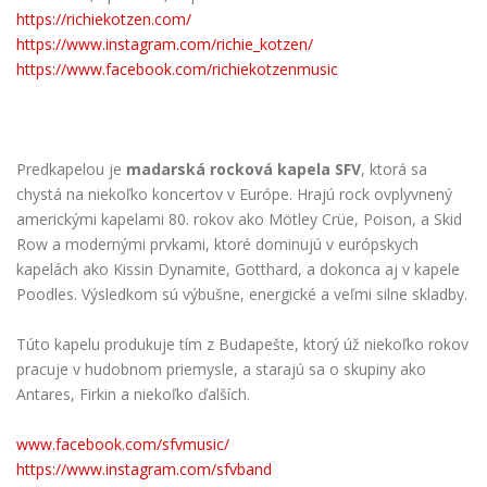
https://richiekotzen.com/
https://www.instagram.com/richie_kotzen/
https://www.facebook.com/richiekotzenmusic
Predkapelou je
madarská rocková kapela SFV
, ktorá sa
chystá na niekoľko koncertov v Európe. Hrajú rock ovplyvnený
americkými kapelami 80. rokov ako Mötley Crüe, Poison, a Skid
Row a modernými prvkami, ktoré dominujú v európskych
kapelách ako Kissin Dynamite, Gotthard, a dokonca aj v kapele
Poodles. Výsledkom sú výbušne, energické a veľmi silne skladby.
Túto kapelu produkuje tím z Budapešte, ktorý úž niekoľko rokov
pracuje v hudobnom priemysle, a starajú sa o skupiny ako
Antares, Firkin a niekoľko ďalších.
www.facebook.com/sfvmusic/
https://www.instagram.com/sfvband