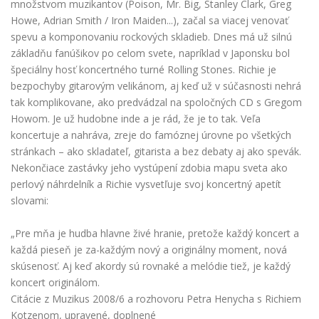
množstvom muzikantov (Poison, Mr. Big, Stanley Clark, Greg
Howe, Adrian Smith / Iron Maiden...), začal sa viacej venovať
spevu a komponovaniu rockových skladieb. Dnes má už silnú
základňu fanúšikov po celom svete, napríklad v Japonsku bol
špeciálny hosť koncertného turné Rolling Stones. Richie je
bezpochyby gitarovým velikánom, aj keď už v súčasnosti nehrá
tak komplikovane, ako predvádzal na spoločných CD s Gregom
Howom. Je už hudobne inde a je rád, že je to tak. Veľa
koncertuje a nahráva, zreje do famóznej úrovne po všetkých
stránkach – ako skladateľ, gitarista a bez debaty aj ako spevák.
Nekončiace zastávky jeho vystúpení zdobia mapu sveta ako
perlový náhrdelník a Richie vysvetľuje svoj koncertný apetít
slovami:
„Pre mňa je hudba hlavne živé hranie, pretože každý koncert a
každá pieseň je za-každým nový a originálny moment, nová
skúsenosť. Aj keď akordy sú rovnaké a melódie tiež, je každý
koncert originálom.
Citácie z Muzikus 2008/6 a rozhovoru Petra Henycha s Richiem
Kotzenom, upravené, doplnené