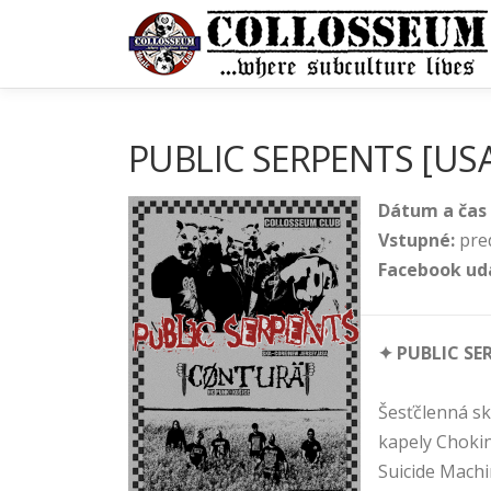
Prejsť
na
obsah
PUBLIC SERPENTS [USA]
Dátum a čas 
Vstupné:
pre
Facebook ud
✦ PUBLIC SE
Šesťčlenná sk
kapely Chokin
Suicide Machi