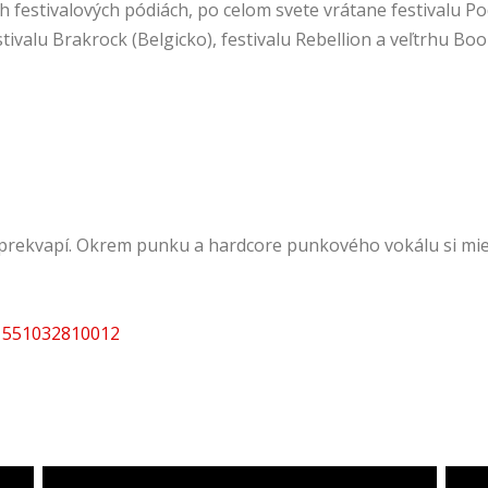
festivalových pódiách, po celom svete vrátane festivalu Po
stivalu Brakrock (Belgicko), festivalu Rebellion a veľtrhu Bo
prekvapí. Okrem punku a hardcore punkového vokálu si mies
61551032810012