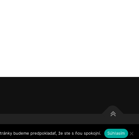
stránky budeme predpokladať, že ste s ňou spokojní.
Súhlasím