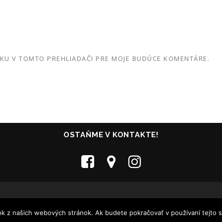
NKU V TOMTO PREHLIADAČI PRE MOJE BUDÚCE KOMENTÁRE.
OSTAŇME V KONTAKTE!
Všetky práva vyhradené - Collosseum Club Košice - 2005-2020
tok z našich webových stránok. Ak budete pokračovať v používaní tejto 