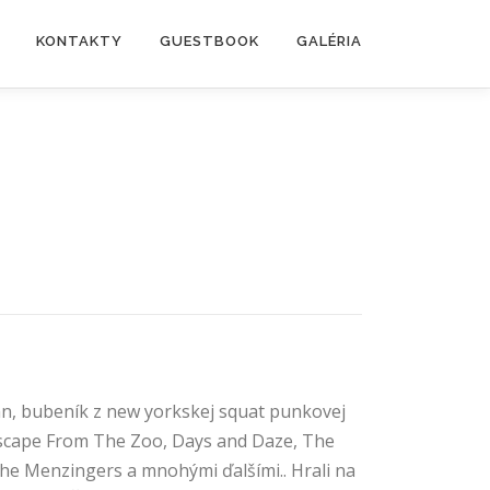
KONTAKTY
GUESTBOOK
GALÉRIA
unn, bubeník z new yorkskej squat punkovej
 Escape From The Zoo, Days and Daze, The
The Menzingers a mnohými ďalšími.. Hrali na