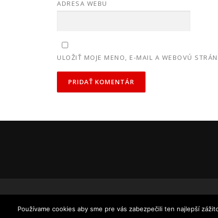
ADRESA WEBU
ULOŽIŤ MOJE MENO, E-MAIL A WEBOVÚ STRÁ
Používame cookies aby sme pre vás zabezpečili ten najlepší záži