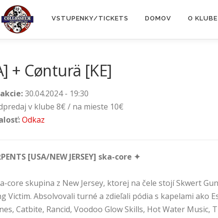
VSTUPENKY/TICKETS
DOMOV
O KLUBE
 + Cønturä [KE]
akcie:
30.04.2024 - 19:30
dpredaj v klube 8€ / na mieste 10€
alosť:
Odkaz
RPENTS [USA/NEW JERSEY] ska-core ✦
a-core skupina z New Jersey, ktorej na čele stojí Skwert G
g Victim. Absolvovali turné a zdieľali pódia s kapelami ako
nes, Catbite, Rancid, Voodoo Glow Skills, Hot Water Music, 