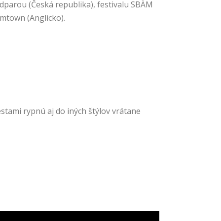
dparou (Česká republika), festivalu SBÄM
omtown (Anglicko).
tami rypnú aj do iných štýlov vrátane