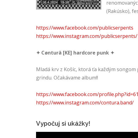
renomovaných 
(Rakúsko), fe
https://www.facebook.com/publicserpents
https://www.instagram.com/publicserpents/
✦ Cønturä [KE] hardcore punk ✦
Mladá krv z Košíc, ktorá ťa každým songom 
grindu. Očakávame album!!
https://www.facebook.com/profile.php?id=
https://www.instagram.com/contura.band/
Vypočuj si ukážky!