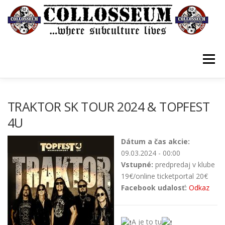
Prejsť
na
obsah
Menu
VSTUPENKY/TICKETS
DOMOV
O KLUBE
TRAKTOR SK TOUR 2024 & TOPFEST
4U
KONTAKTY
GUESTBOOK
GALÉRIA
Dátum a čas akcie:
09.03.2024 - 00:00
Vstupné:
predpredaj v klube
19€/online ticketportal 20€
Facebook udalosť:
Odkaz
A je to tu