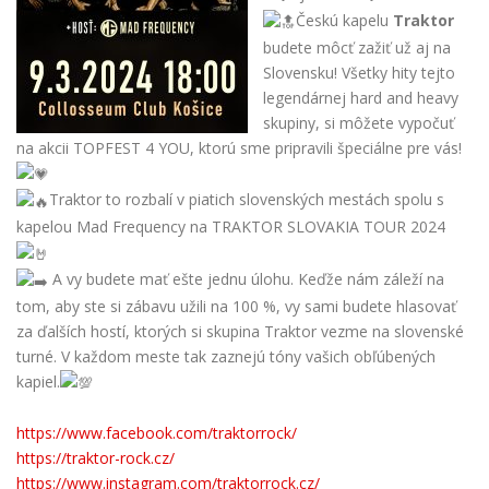
Českú kapelu
Traktor
budete môcť zažiť už aj na
Slovensku! Všetky hity tejto
legendárnej hard and heavy
skupiny, si môžete vypočuť
na akcii TOPFEST 4 YOU, ktorú sme pripravili špeciálne pre vás!
Traktor to rozbalí v piatich slovenských mestách spolu s
kapelou Mad Frequency na TRAKTOR SLOVAKIA TOUR 2024
A vy budete mať ešte jednu úlohu. Keďže nám záleží na
tom, aby ste si zábavu užili na 100 %, vy sami budete hlasovať
za ďalších hostí, ktorých si skupina Traktor vezme na slovenské
turné. V každom meste tak zaznejú tóny vašich obľúbených
kapiel.
https://www.facebook.com/traktorrock/
https://traktor-rock.cz/
https://www.instagram.com/traktorrock.cz/