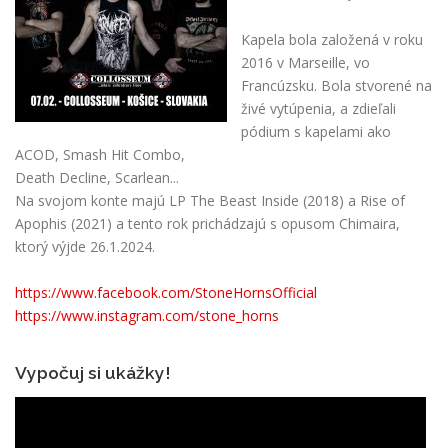
Kapela bola založená v roku
2016 v Marseille, vo
Francúzsku. Bola stvorené na
živé vytúpenia, a zdieľali
pódium s kapelami ako
ACOD, Smash Hit Combo,
Death Decline, Scarlean...
Na svojom konte majú LP The Beast Inside (2018) a Rise of
Apophis (2021) a tento rok prichádzajú s opusom Chimaira,
ktorý výjde 26.1.2024.
https://www.facebook.com/StoneHornsOfficial
https://www.instagram.com/stone_horns
Vypočuj si ukážky!