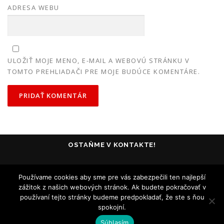
ADRESA WEBU
ULOŽIŤ MOJE MENO, E-MAIL A WEBOVÚ STRÁNKU V
TOMTO PREHLIADAČI PRE MOJE BUDÚCE KOMENTÁRE.
OSTAŇME V KONTAKTE!
Používame cookies aby sme pre vás zabezpečili ten najlepší
zážitok z našich webových stránok. Ak budete pokračovať v
používaní tejto stránky budeme predpokladať, že ste s ňou
spokojní.
Všetky práva vyhradené - Collosseum Club Košice - 2005-2020
Súhlasím