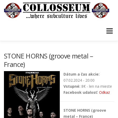
Prejsť
na
obsah
Menu
VSTUPENKY/TICKETS
DOMOV
O KLUBE
STONE HORNS (groove metal –
France)
KONTAKTY
GUESTBOOK
GALÉRIA
Dátum a čas akcie:
07.02.2024 - 20:00
Vstupné:
8€ - len na mieste
Facebook udalosť:
Odkaz
STONE HORNS (groove
metal – France)