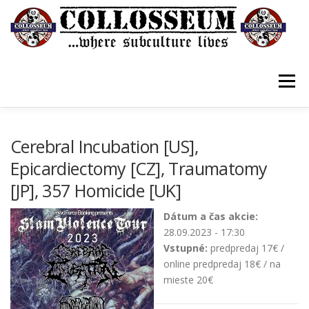
Prejsť
na
obsah
Menu
VSTUPENKY/TICKETS
DOMOV
O KLUBE
Cerebral Incubation [US],
Epicardiectomy [CZ], Traumatomy
[JP], 357 Homicide [UK]
KONTAKTY
GUESTBOOK
GALÉRIA
Dátum a čas akcie:
28.09.2023 - 17:30
Vstupné:
predpredaj 17€ /
online predpredaj 18€ / na
mieste 20€