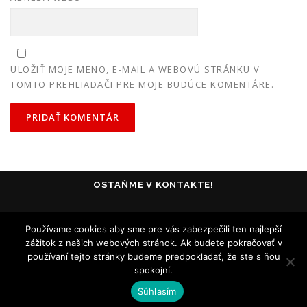
ULOŽIŤ MOJE MENO, E-MAIL A WEBOVÚ STRÁNKU V
TOMTO PREHLIADAČI PRE MOJE BUDÚCE KOMENTÁRE.
OSTAŇME V KONTAKTE!
Používame cookies aby sme pre vás zabezpečili ten najlepší
zážitok z našich webových stránok. Ak budete pokračovať v
používaní tejto stránky budeme predpokladať, že ste s ňou
spokojní.
Všetky práva vyhradené - Collosseum Club Košice - 2005-2020
Súhlasím