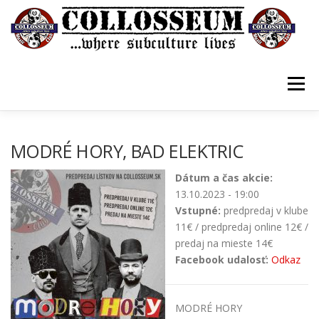
Prejsť
na
obsah
Menu
VSTUPENKY/TICKETS
DOMOV
O KLUBE
MODRÉ HORY, BAD ELEKTRIC
Dátum a čas akcie:
KONTAKTY
GUESTBOOK
GALÉRIA
13.10.2023 - 19:00
Vstupné:
predpredaj v klube
11€ / predpredaj online 12€ /
predaj na mieste 14€
Facebook udalosť:
Odkaz
MODRÉ HORY