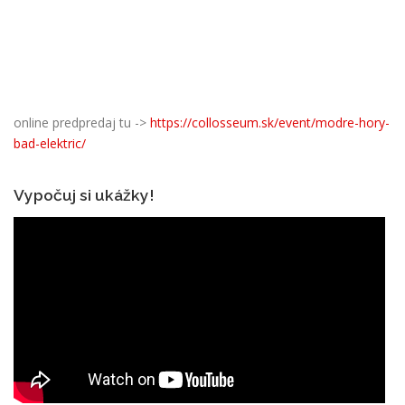
online predpredaj tu ->
https://collosseum.sk/event/modre-hory-
bad-elektric/
Vypočuj si ukážky!