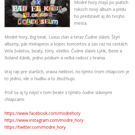
Modré hory majú po piatich
rokoch nový album a prídu
ho predstaviť aj do tvojho
mesta.
Modré hory, Big beat, Luxus clan a teraz Čudne slávni. Štyri
albumy, pár mixtapeov a kopec koncertov a zas raz na cestách.
Veľa žvástov, beaty, tóny, všetko. Čudne slávni Lyrik, Bene a
Roland Kánik, jedno pódium a veľká radosť z hrania.
Vraj rap pre starších, vravia niektorí, no týmto trom chlapcom je
to jedno, ide o hudbu a tú zbožňujú.
Poď sa aj ty nájsť v tom beate s týmito čudne slávnymi
chlapcami.
https://www.facebook.com/modrehory
https://www.instagram.com/modre_hory
https://twitter.com/modre_hory