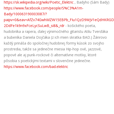
https://sk.wikipedia.org/wiki/Poetic_Elektric
, Badyho (Sám Bady)
https://www.facebook.com/people/S%C3%A1m-
Bady/100063190003087/?
paipv=0&eav=AfZv74GwhMZW15EBPb_FIu1QzD9WjV1eQdHKRGD
2DdFe1k9n9xFceLycSuLwB_si8&_rdr
- košického poeta,
hudobníka a rapera, ďalej výnimočného gitaristu Atilu Tverďáka
a bubeníka Daniela Dojčáka (z ich mien skratka BAD.) Žánrovo
každý prináša do spoločnej hudobnej formy kúsok zo svojho
prostredia, takže sa jedinečne miesia Hip-hop ové, jazzové,
popové ale aj punk-rockové či alternatívne motívy, ktoré
pôsobia s poetickými textami v slovenčine jedinečne.
https://www.facebook.com/bad.elektric