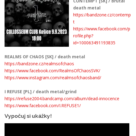
CONTEMPT [SK] / brutal
death metal
https://bandzone.cz/contemp
t
https://www.facebook.com/p
rofile.php?
id=100063491193835
REALMS OF CHAOS [SK] / death metal
https://bandzone.cz/realmsofchaos
https://www.facebook.com/RealmsOfChaosSVK/
https://www.instagram.com/realmsofchaosband/
I REFUSE [PL] / death metal/grind
https://irefuse2004.bandcamp.com/album/dead-innocence
https://www.facebook.com/I.REFUSE1/
Vypočuj si ukážky!