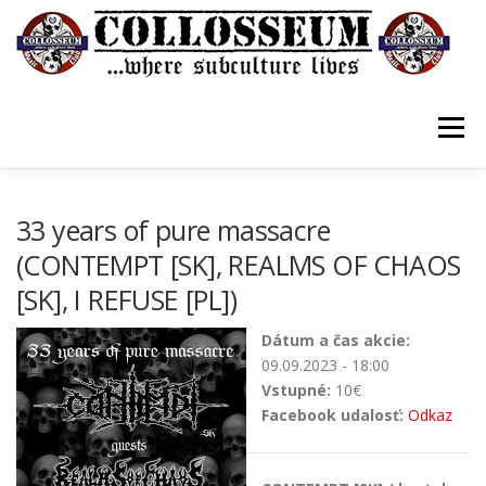
Prejsť
na
obsah
Menu
VSTUPENKY/TICKETS
DOMOV
O KLUBE
33 years of pure massacre
(CONTEMPT [SK], REALMS OF CHAOS
[SK], I REFUSE [PL])
KONTAKTY
GUESTBOOK
GALÉRIA
Dátum a čas akcie:
09.09.2023 - 18:00
Vstupné:
10€
Facebook udalosť:
Odkaz