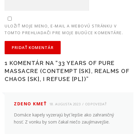
ULOŽIŤ MOJE MENO, E-MAIL A WEBOVÚ STRÁNKU V
TOMTO PREHLIADAČI PRE MOJE BUDÚCE KOMENTÁRE.
1 KOMENTÁR NA “
33 YEARS OF PURE
MASSACRE (CONTEMPT [SK], REALMS OF
CHAOS [SK], I REFUSE [PL])
”
ZDENO KMEŤ
18. AUGUSTA 2023
ODPOVEDAŤ
Domáce kapely vyzerajú byť lepšie ako zahraničný
hosť. Z vonku by som čakal niečo zaujímavejšie.