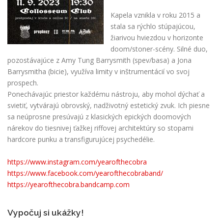
Kapela vznikla v roku 2015 a
stala sa rýchlo stúpajúcou,
žiarivou hviezdou v horizonte
doom/stoner-scény. Silné duo,
pozostávajúce z Amy Tung Barrysmith (spev/basa) a Jona
Barrysmitha (bicie), využíva limity v inštrumentácií vo svoj
prospech.
Ponechávajúc priestor každému nástroju, aby mohol dýchať a
svietiť, vytvárajú obrovský, nadživotný estetický zvuk. Ich piesne
sa neúprosne presúvajú z klasických epických doomových
nárekov do tiesnivej ťažkej riffovej architektúry so stopami
hardcore punku a transfigurujúcej psychedélie.
https://www.instagram.com/yearofthecobra
https://www.facebook.com/yearofthecobraband/
https://yearofthecobra.bandcamp.com
Vypočuj si ukážky!