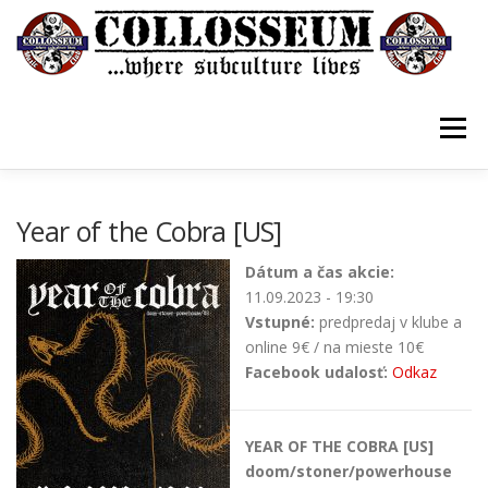
Prejsť
na
obsah
Menu
VSTUPENKY/TICKETS
DOMOV
O KLUBE
Year of the Cobra [US]
Dátum a čas akcie:
KONTAKTY
GUESTBOOK
GALÉRIA
11.09.2023 - 19:30
Vstupné:
predpredaj v klube a
online 9€ / na mieste 10€
Facebook udalosť:
Odkaz
YEAR OF THE COBRA [US]
doom/stoner/powerhouse