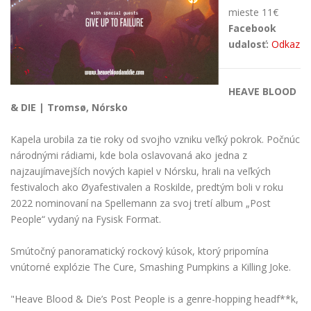
mieste 11€
Facebook
udalosť:
Odkaz
HEAVE BLOOD
& DIE | Tromsø, Nórsko
Kapela urobila za tie roky od svojho vzniku veľký pokrok. Počnúc
národnými rádiami, kde bola oslavovaná ako jedna z
najzaujímavejších nových kapiel v Nórsku, hrali na veľkých
festivaloch ako Øyafestivalen a Roskilde, predtým boli v roku
2022 nominovaní na Spellemann za svoj tretí album „Post
People“ vydaný na Fysisk Format.
Smútočný panoramatický rockový kúsok, ktorý pripomína
vnútorné explózie The Cure, Smashing Pumpkins a Killing Joke.
"Heave Blood & Die’s Post People is a genre-hopping headf**k,