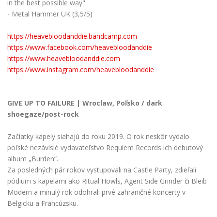
in the best possible way"
- Metal Hammer UK (3,5/5)
https://heavebloodanddie.bandcamp.com
https://www.facebook.com/heavebloodanddie
https://www.heavebloodanddie.com
https://www.instagram.com/heavebloodanddie
GIVE UP TO FAILURE | Wroclaw, Poľsko / dark
shoegaze/post-rock
Začiatky kapely siahajú do roku 2019. O rok neskôr vydalo
poľské nezávislé vydavateľstvo Requiem Records ich debutový
album „Burden“.
Za posledných pár rokov vystupovali na Castle Party, zdieľali
pódium s kapelami ako Ritual Howls, Agent Side Grinder či Bleib
Modern a minulý rok odohrali prvé zahraničné koncerty v
Belgicku a Francúzsku.