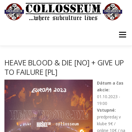
Prejsť
na
obsah
Menu
VSTUPENKY/TICKETS
DOMOV
O KLUBE
HEAVE BLOOD & DIE [NO] + GIVE UP
TO FAILURE [PL]
KONTAKTY
GUESTBOOK
GALÉRIA
Dátum a čas
akcie:
01.10.2023 -
19:00
Vstupné:
predpredaj v
klube 9€ /
online 10€ / na