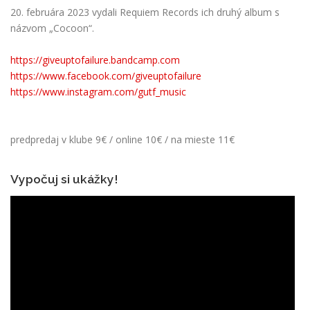
20. februára 2023 vydali Requiem Records ich druhý album s
názvom „Cocoon“.
https://giveuptofailure.bandcamp.com
https://www.facebook.com/giveuptofailure
https://www.instagram.com/gutf_music
predpredaj v klube 9€ / online 10€ / na mieste 11€
Vypočuj si ukážky!