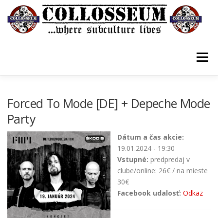
Prejsť
na
obsah
Menu
VSTUPENKY/TICKETS
DOMOV
O KLUBE
Forced To Mode [DE] + Depeche Mode
Party
KONTAKTY
GUESTBOOK
GALÉRIA
Dátum a čas akcie:
19.01.2024 - 19:30
Vstupné:
predpredaj v
clube/online: 26€ / na mieste
30€
Facebook udalosť:
Odkaz