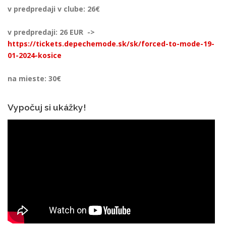
v predpredaji v clube: 26€
v predpredaji: 26 EUR ->
https://tickets.depechemode.sk/sk/forced-to-mode-19-
01-2024-kosice
na mieste: 30€
Vypočuj si ukážky!