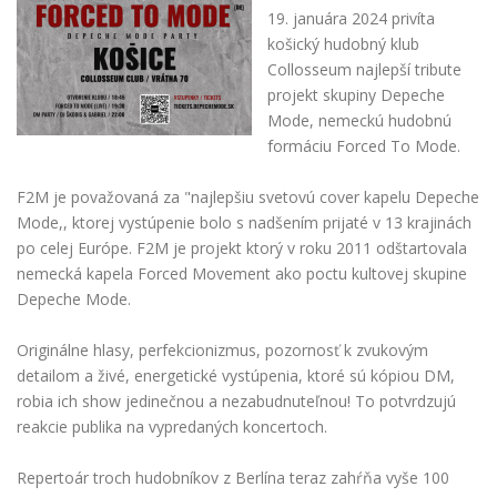
19. januára 2024 privíta
košický hudobný klub
Collosseum najlepší tribute
projekt skupiny Depeche
Mode, nemeckú hudobnú
formáciu Forced To Mode.
F2M je považovaná za "najlepšiu svetovú cover kapelu Depeche
Mode,, ktorej vystúpenie bolo s nadšením prijaté v 13 krajinách
po celej Európe. F2M je projekt ktorý v roku 2011 odštartovala
nemecká kapela Forced Movement ako poctu kultovej skupine
Depeche Mode.
Originálne hlasy, perfekcionizmus, pozornosť k zvukovým
detailom a živé, energetické vystúpenia, ktoré sú kópiou DM,
robia ich show jedinečnou a nezabudnuteľnou! To potvrdzujú
reakcie publika na vypredaných koncertoch.
Repertoár troch hudobníkov z Berlína teraz zahŕňa vyše 100