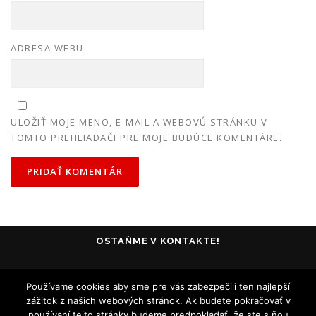
ADRESA WEBU
ULOŽIŤ MOJE MENO, E-MAIL A WEBOVÚ STRÁNKU V
TOMTO PREHLIADAČI PRE MOJE BUDÚCE KOMENTÁRE.
OSTAŇME V KONTAKTE!
Používame cookies aby sme pre vás zabezpečili ten najlepší
zážitok z našich webových stránok. Ak budete pokračovať v
používaní tejto stránky budeme predpokladať, že ste s ňou