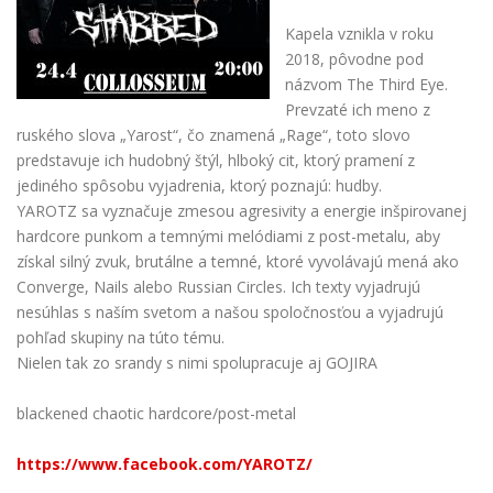
Kapela vznikla v roku
2018, pôvodne pod
názvom The Third Eye.
Prevzaté ich meno z
ruského slova „Yarost“, čo znamená „Rage“, toto slovo
predstavuje ich hudobný štýl, hlboký cit, ktorý pramení z
jediného spôsobu vyjadrenia, ktorý poznajú: hudby.
YAROTZ sa vyznačuje zmesou agresivity a energie inšpirovanej
hardcore punkom a temnými melódiami z post-metalu, aby
získal silný zvuk, brutálne a temné, ktoré vyvolávajú mená ako
Converge, Nails alebo Russian Circles. Ich texty vyjadrujú
nesúhlas s naším svetom a našou spoločnosťou a vyjadrujú
pohľad skupiny na túto tému.
Nielen tak zo srandy s nimi spolupracuje aj GOJIRA
blackened chaotic hardcore/post-metal
https://www.facebook.com/YAROTZ/