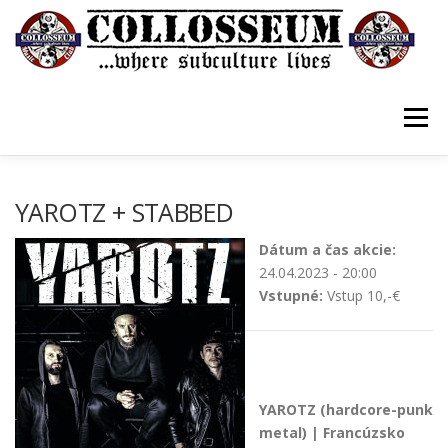
Prejsť
na
obsah
Menu
VSTUPENKY/TICKETS
DOMOV
O KLUBE
YAROTZ + STABBED
Dátum a čas akcie:
KONTAKTY
GUESTBOOK
GALÉRIA
24.04.2023 - 20:00
Vstupné:
Vstup 10,-€
YAROTZ (hardcore-punk
metal) | Francúzsko