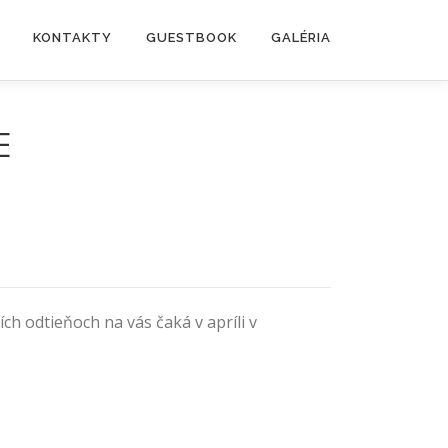
KONTAKTY
GUESTBOOK
GALÉRIA
E
h odtieňoch na vás čaká v apríli v