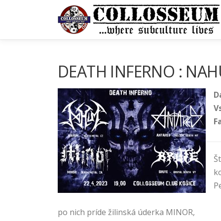
Prejsť
na
obsah
DEATH INFERNO : NAH
D
V
F
Š
k
P
po nich príde žilinská úderka MINOR,