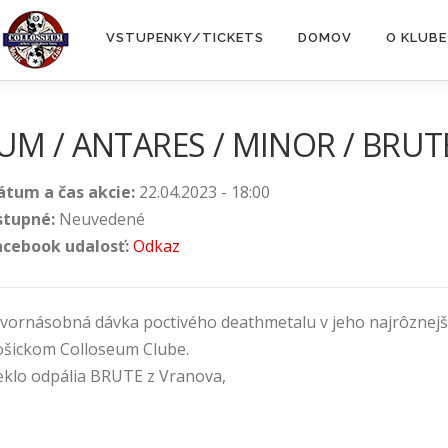
VSTUPENKY/TICKETS
DOMOV
O KLUBE
UM / ANTARES / MINOR / BRUT
átum a čas akcie:
22.04.2023 - 18:00
stupné:
Neuvedené
acebook udalosť:
Odkaz
tvornásobná dávka poctivého deathmetalu v jeho najrôznejšíc
ošickom Colloseum Clube.
eklo odpália BRUTE z Vranova,