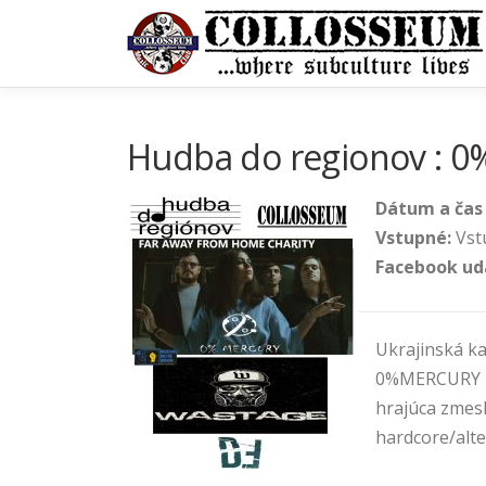
Prejsť
na
obsah
Hudba do regionov : 0
Dátum a čas
Vstupné:
Vst
Facebook ud
Ukrajinská k
0%MERCURY z
hrajúca zmes
hardcore/alt