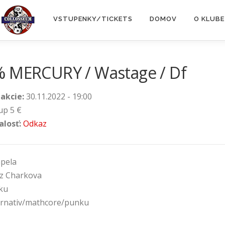
VSTUPENKY/TICKETS
DOMOV
O KLUBE
% MERCURY / Wastage / Df
 akcie:
30.11.2022 - 19:00
up 5 €
alosť:
Odkaz
apela
 Charkova
ku
ernativ/mathcore/punku