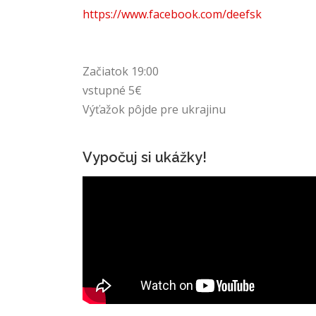
https://www.facebook.com/deefsk
Začiatok 19:00
vstupné 5€
Výťažok pôjde pre ukrajinu
Vypočuj si ukážky!