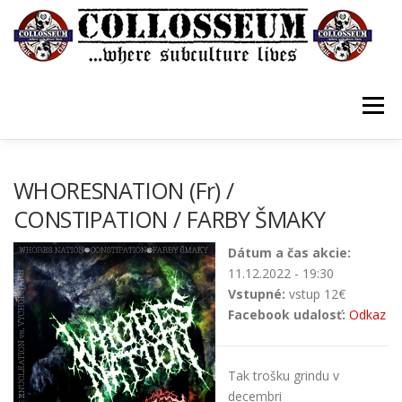
Prejsť
na
obsah
Menu
VSTUPENKY/TICKETS
DOMOV
O KLUBE
WHORESNATION (Fr) /
CONSTIPATION / FARBY ŠMAKY
KONTAKTY
GUESTBOOK
GALÉRIA
Dátum a čas akcie:
11.12.2022 - 19:30
Vstupné:
vstup 12€
Facebook udalosť:
Odkaz
Tak trošku grindu v
decembri