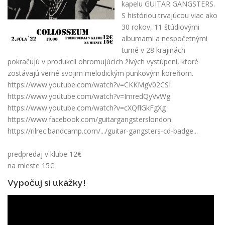
kapelu GUITAR GANGSTERS.
S históriou trvajúcou viac ako
30 rokov, 11 štúdiovými
albumami a nespočetnými
turné v 28 krajinách
pokračujú v produkcii ohromujúcich živých vystúpení, ktoré
zostávajú verné svojim melodickým punkovým koreňom.
https://www.youtube.com/watch?v=CKKMgV02CSI
https://www.youtube.com/watch?v=ImredQyVvWg
https://www.youtube.com/watch?v=cXQflGkFgXg
https://www.facebook.com/guitargangsterslondon
https://rilrec.bandcamp.com/.../guitar-gangsters-cd-badge...
predpredaj v klube 12€
na mieste 15€
Vypočuj si ukážky!