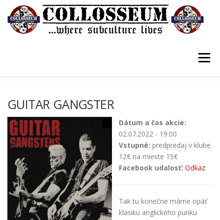
Prejsť
na
obsah
Menu
VSTUPENKY/TICKETS
DOMOV
O KLUBE
GUITAR GANGSTER
Dátum a čas akcie:
KONTAKTY
GUESTBOOK
GALÉRIA
02.07.2022 - 19:00
Vstupné:
predpredaj v klube
12€ na mieste 15€
Facebook udalosť:
Odkaz
Tak tu konečne máme opäť
klasiku anglického punku