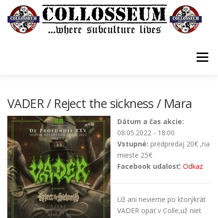
Prejsť
na
obsah
Menu
VSTUPENKY/TICKETS
DOMOV
O KLUBE
VADER / Reject the sickness / Mara
Dátum a čas akcie:
KONTAKTY
GUESTBOOK
GALÉRIA
08.05.2022 - 18:00
Vstupné:
predpredaj 20€ ,na
mieste 25€
Facebook udalosť:
Odkaz
Už ani nevieme po ktorýkrát
VADER opäť v Colle,už niet