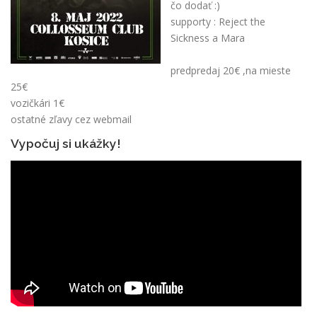
čo dodať :)
supporty : Reject the
Sickness a Mara
predpredaj 20€ ,na mieste
25€
vozičkári 1€
ostatné zľavy cez webmail
Vypočuj si ukážky!