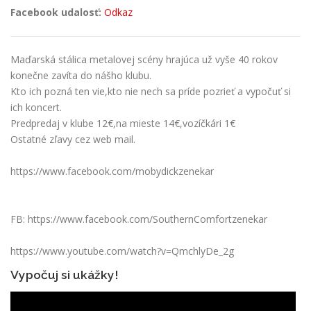
Facebook udalosť:
Odkaz
Maďarská stálica metalovej scény hrajúca už vyše 40 rokov
konečne zavíta do nášho klubu.
Kto ich pozná ten vie,kto nie nech sa príde pozrieť a vypočuť si
ich koncert.
Predpredaj v klube 12€,na mieste 14€,vozíčkári 1€
Ostatné zľavy cez web mail.
https://www.facebook.com/mobydickzenekar
FB: https://www.facebook.com/SouthernComfortzenekar
https://www.youtube.com/watch?v=QmchlyDe_2g
Vypočuj si ukážky!