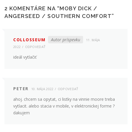
2 KOMENTÁRE NA “
MOBY DICK /
ANGERSEED / SOUTHERN COMFORT
”
COLLOSSEUM
Autor príspevku
11. MÁJA
2022
ODPOVEDAŤ
ideál vytlačiť
PETER
10. MÁJA 2022
ODPOVEDAŤ
ahoj. chcem sa opytat, ci listky na vinnie moore treba
vytlacit. alebo stacia v mobile, v elektronickej forme ?
dakujem