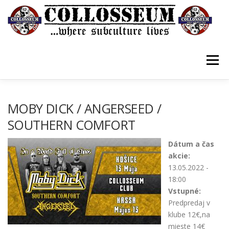
Prejsť
na
obsah
Menu
VSTUPENKY/TICKETS
DOMOV
O KLUBE
MOBY DICK / ANGERSEED /
SOUTHERN COMFORT
KONTAKTY
GUESTBOOK
GALÉRIA
Dátum a čas
akcie:
13.05.2022 -
18:00
Vstupné:
Predpredaj v
klube 12€,na
mieste 14€