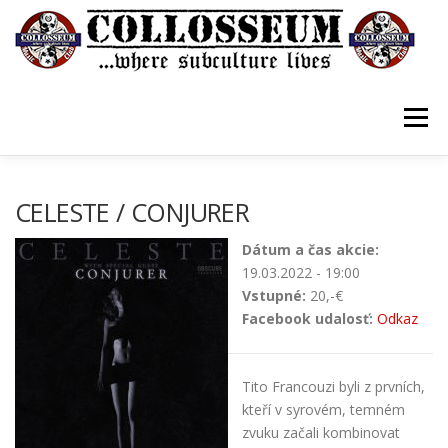
Prejsť
na
obsah
Menu
VSTUPENKY/TICKETS
DOMOV
O KLUBE
CELESTE / CONJURER
Dátum a čas akcie:
KONTAKTY
GUESTBOOK
GALÉRIA
19.03.2022 - 19:00
Vstupné:
20,-€
Facebook udalosť:
Odkaz
Tito Francouzi byli z prvních,
kteří v syrovém, temném
zvuku začali kombinovat