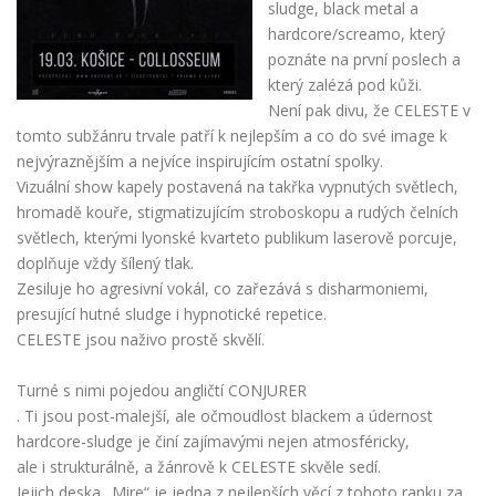
sludge, black metal a
hardcore/screamo, který
poznáte na první poslech a
který zalézá pod kůži.
Není pak divu, že CELESTE v
tomto subžánru trvale patří k nejlepším a co do své image k
nejvýraznějším a nejvíce inspirujícím ostatní spolky.
Vizuální show kapely postavená na takřka vypnutých světlech,
hromadě kouře, stigmatizujícím stroboskopu a rudých čelních
světlech, kterými lyonské kvarteto publikum laserově porcuje,
doplňuje vždy šílený tlak.
Zesiluje ho agresivní vokál, co zařezává s disharmoniemi,
presující hutné sludge i hypnotické repetice.
CELESTE jsou naživo prostě skvělí.
Turné s nimi pojedou angličtí CONJURER
. Ti jsou post-malejší, ale očmoudlost blackem a údernost
hardcore-sludge je činí zajímavými nejen atmosféricky,
ale i strukturálně, a žánrově k CELESTE skvěle sedí.
Jejich deska „Mire“ je jedna z nejlepších věcí z tohoto ranku za