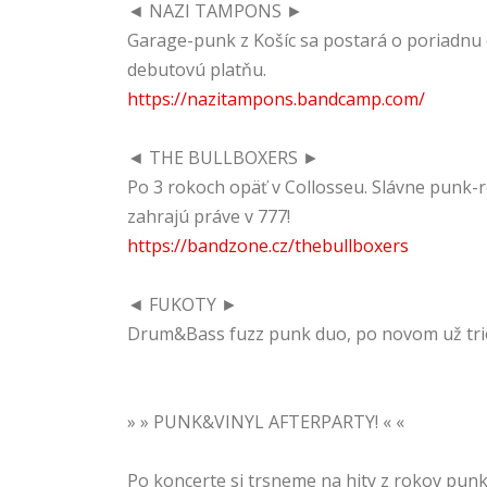
◄ NAZI TAMPONS ►
Garage-punk z Košíc sa postará o poriadnu d
debutovú platňu.
https://nazitampons.bandcamp.com/
◄ THE BULLBOXERS ►
Po 3 rokoch opäť v Collosseu. Slávne punk-r
zahrajú práve v 777!
https://bandzone.cz/thebullboxers
◄ FUKOTY ►
Drum&Bass fuzz punk duo, po novom už trio,
» » PUNK&VINYL AFTERPARTY! « «
Po koncerte si trsneme na hity z rokov pun