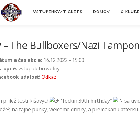
VSTUPENKY/TICKETS
DOMOV
O KLUBE
y – The Bullboxers/Nazi Tampo
átum a čas akcie:
16.12.2022 - 19:00
stupné:
vstup dobrovoľný
acebook udalosť:
Odkaz
i príležitosti Rišových
“fockin 30th birthday”
sa uvi
ôžeš na fajne punky, welcome drinky, a premakanú afterku.