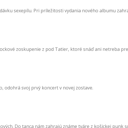
ávku sexepílu. Pri príležitosti vydania nového albumu zahr
ockové zoskupenie z pod Tatier, ktoré snáď ani netreba pre
 odohrá svoj prvý koncert v novej zostave.
kových. Do tanca nám zahrajú známe tváre z košickej punk s