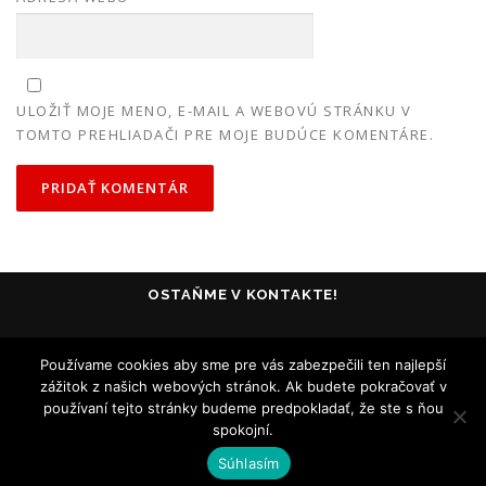
ULOŽIŤ MOJE MENO, E-MAIL A WEBOVÚ STRÁNKU V
TOMTO PREHLIADAČI PRE MOJE BUDÚCE KOMENTÁRE.
OSTAŇME V KONTAKTE!
Používame cookies aby sme pre vás zabezpečili ten najlepší
zážitok z našich webových stránok. Ak budete pokračovať v
používaní tejto stránky budeme predpokladať, že ste s ňou
spokojní.
Všetky práva vyhradené - Collosseum Club Košice - 2005-2020
Súhlasím