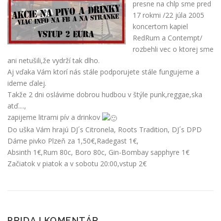
presne na chlp sme pred
17 rokmi /22 júla 2005
koncertom kapiel
RedRum a Contempt/
rozbehli vec o ktorej sme
ani netušili,že vydrží tak dlho.
Aj vďaka Vám ktorí nás stále podporujete stále fungujeme a
ideme ďalej.
Takže 2 dni oslávime dobrou hudbou v štýle punk,reggae,ska
atď....,
zapijeme litrami pív a drinkov
Do uška Vám hrajú DJ´s Citronela, Roots Tradition, DJ´s DPD
Dáme pivko Plzeň za 1,50€,Radegast 1€,
Absinth 1€,Rum 80c, Boro 80c, Gin-Bombay sapphyre 1€
Začiatok v piatok a v sobotu 20:00,vstup 2€
PRIDAJ KOMENTÁR