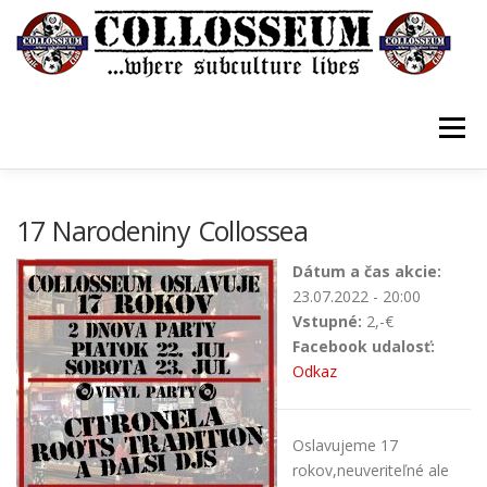
Prejsť
na
obsah
Menu
VSTUPENKY/TICKETS
DOMOV
O KLUBE
17 Narodeniny Collossea
Dátum a čas akcie:
KONTAKTY
GUESTBOOK
GALÉRIA
23.07.2022 - 20:00
Vstupné:
2,-€
Facebook udalosť:
Odkaz
Oslavujeme 17
rokov,neuveriteľné ale